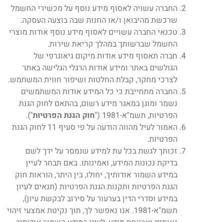
החברה עשויה לאסוף מידע נוסף על מכשירי החשמל
שרכשת מהיבואן ו/או החנות שבה בוצעה העסקה.
טכנאי החברה עשויים לאסוף מידע נוסף אודות מוצרי
החשמל שברשותך במהלך קריאת שירות.
חברה תאסוף מידע אודות מיקום גיאוגרפי של
הגולשים באתר ומידע אודות הרגלי הגלישה באתר
לצרכי מחקר, קבלת החלטות ושיפור חווית המשתמש.
החברה מתחייבת כי כל המידע אודות המשתמשים
נשמר ומוגן במאגר מידע רשום, בהתאם לחוק הגנת
הפרטיות, תשמ"א-1981 ("
חוק הגנת הפרטיות
").
האמור לעיל מהווה הודעה על פי סעיף 11 לחוק הגנת
הפרטיות.
זכותך לגשת בכל עת למידע שנמסר על ידך לשם
בדיקת נכונות המידע, ואמינותו. באם תבחר לעיין
במידע השמור אודותיך, יחולו, בין היתר, הוראות חוק
הגנת הפרטיות ותקנות הגנת הפרטיות (תנאים לעיון
במידע וסדרי הדין בערעור על סירוב לבקשת עיון),
תשמ"א-1981. אנו נאפשר לך, תוך נקיטת אמצעי זיהוי