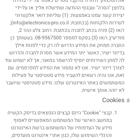
את הסכמתך ולחדול מלקבל מסרים כאמור על ידי בחירה
בלחצן "הסרה" שבגוף ההודעה שתישלח אליך או על-ידי
יצירת קשר עמנו באמצעות: (1) שליחת דואר אלקטרוני
לשירות הלקוחות (בכתובת: info@electronics-pro.co.il);
ו/או (2) פניה בכתב לחברה בכתובת: רחוב צלע ההר 2,
מודיעין; ו/או (3) בפקס למספר 08-9567500. בעשותך כן
החברה תמחק את המידע הדרוש לה רק כדי לפנות אילך
בדיוור ישיר, כאשר יתר המידע אשר מסרת לחברה והדרוש
לה למתן השירותים יוסיף להישמר במאגר, אך לא ישמש עוד
לצורך דיוור ישיר. אנו לא נמסור את המידע למפרסמים. עם
זאת, אנו נהיה רשאים להעביר מידע סטטיסטי על פעילות
המשתמשים באתר האינטרנט שלנו. מידע סטטיסטי שיועבר
לא יזהה אותך אישית.
Cookies
קבצי "Cookie" הינם קבצים הנמצאים בדיסק הקשיח
במחשב האישי של המשתמש המאפשרים לאסוף
מידע על העדפותיו של המשתמש ברשת האינטרנט
והרגלי השימוש שלו, כגון אתרי אינטרנט מועדפים,