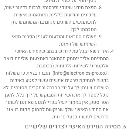
נוסף החל על שמירת מידע;
הפצת מידע שיווקי ופרסומי, לרבות בדיוור ישיר,
עדכונים והודעות כלליות ומותאמות אישית
למשתמשים השונים מקום בו המשתמש נתן
הסכמתו לכך;
משלוח התראות והודעות לעניין הפרות תנאי
השימוש של האתר;
הינך רשאי בכל עת לדרוש בכתב שהמידע האישי
המתייחס אליך יימחק מהמאגר באמצעות שליחת דואר
אלקטרוני לשירות הלקוחות (בכתובת:
info@electronics-pro.co.il). מובהר בזאת כי משלוח
בקשה למחיקת פרטים אישיים עשוי לפגוע באיכות
השירות שניתן לך על ידי החברה ובמקרים מסוימים, לא
נוכל לספק לך את השירות המבוקש על ידך כלל. למען
הסר ספק, אין באמור לעיל בכדי למנוע מאיתנו לשמור
את המידע האישי שלך שביקשת למחוק מקום בו אנו
נדרשים לעשות כן על-פי חוק.
מסירה המידע האישי לצדדים שלישיים