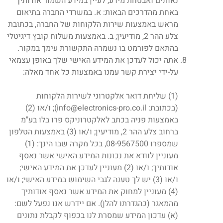
נאותים ואבטחת מידע, לעיין במידע השמור אודותיך
באחת מהדרכים הבאות: א. במשרדי החברה בתיאום
מראש באמצעות שירות הלקוחות של החברה, בכתובת
צלע ההר 2, מודיעין; ב. באמצעות משלוח קובץ דיגיטלי
בהתאם לפורמט בו נשמרה התקשורת עימך במקור.
אתה יכול לעדכן את המידע האישי שלך באופן עצמאי
על-ידי יצירת קשר עמנו באמצעות כל אחד מאלה:
(1) שליחת דואר אלקטרוני לשירות הלקוחות
(בכתובת: info@electronics-pro.co.il); ו/או (2)
באמצעות פניה בכתב לאלקטרוניקס פרו בלו בע"מ
ברחוב צלע ההר 2, מודיעין; ו/או (3) באמצעות הטלפון
שמספרו 08-9567500, בכל מקרה שבו הינך: (1)
מעוניין לוודא את נכונות המידע האישי אשר נאסף
אודותיך; ו/או (2) מעוניין לעדכן את המידע האישי;
ו/או (3) יש לך טענה לגבי השימוש במידע האישי; ו/או
(4) מעוניין למחוק את המידע אשר נאסף אודותיך
מהמאגר (כהגדרתו להלן). אם יידרש אנו נפעל לשם:
(א) עדכון המידע שמסרת לנו בכפוף לקבלת נתונים