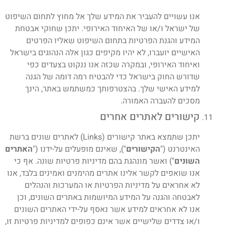
אנו עשויים להעביר את המידע שלך אל מחוץ לתחום השיפוט
של ישראל ו/או של האיחוד האירופי. יתכן שחוקי אבטחת
המידע והגנת הפרטיות בתחום השיפוט שאליו הפרטים
האישיים יועברו, לא יהיו מקיפים כגון אלה הנהוגים בישראל
ואיחוד האירופי, ובמקרה שכזה אנו ננקוט בצעדים כפי
שדורש החוק בישראל כדי להבטיח רמה דומה של הגנה
למידע האישי שלך. בהצטרפותך כמשתמש באתר, הינך
מסכים להעברה האמורה.
קישורים לאתרים אחרים
יתכן שתמצא באתר קישורים (Links) לאתרים שונים ברשת
האינטרנט ("
הקישורים
"), שאינם מופעלים על-ידנו ("
האתרים
השונים
") ואשר מונהגת בהם מדיניות פרטיות שונה. אף כי
אנו שואפים לקשר אלינו אתרים מהימנים ואמינים בלבד, אנו
לא אחראים על מדיניות הפרטיות או המערכות והנהלים
לאבטחה והגנה על המידע המיושמות באתרים השונים, וכן
אנו לא אחראים למידע אשר נאסף על-ידי האתרים השונים
ו/או צדדים שלישיים אשר אינם כפופים למדיניות פרטיות זו,