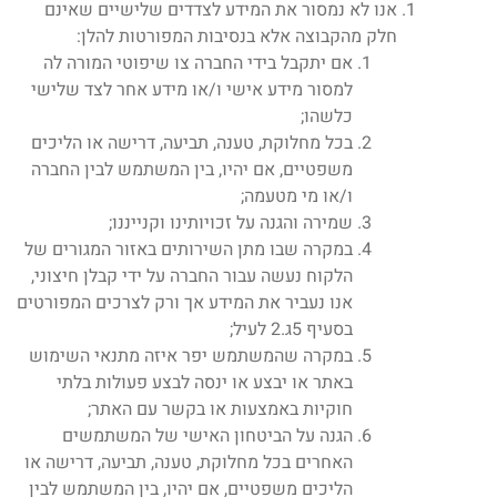
אנו לא נמסור את המידע לצדדים שלישיים שאינם
חלק מהקבוצה אלא בנסיבות המפורטות להלן:
אם יתקבל בידי החברה צו שיפוטי המורה לה
למסור מידע אישי ו/או מידע אחר לצד שלישי
כלשהו;
בכל מחלוקת, טענה, תביעה, דרישה או הליכים
משפטיים, אם יהיו, בין המשתמש לבין החברה
ו/או מי מטעמה;
שמירה והגנה על זכויותינו וקנייננו;
במקרה שבו מתן השירותים באזור המגורים של
הלקוח נעשה עבור החברה על ידי קבלן חיצוני,
אנו נעביר את המידע אך ורק לצרכים המפורטים
בסעיף 5ג.2 לעיל;
במקרה שהמשתמש יפר איזה מתנאי השימוש
באתר או יבצע או ינסה לבצע פעולות בלתי
חוקיות באמצעות או בקשר עם האתר;
הגנה על הביטחון האישי של המשתמשים
האחרים בכל מחלוקת, טענה, תביעה, דרישה או
הליכים משפטיים, אם יהיו, בין המשתמש לבין