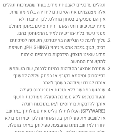
ונהלים עדכניים לאבטחת מידע. בעוד שמערכות ונהלים
אלה מצמצמים את הסיכונים לחדירה בלתי-מורשית,
אין הם מעניקים בטחון מוחלט. לכן, החברה לא
מתחייבת ששירותי האתר יהיו חסינים באופן מוחלט
מפני גישה בלתי-מורשית למידע המאוחסן בהם.
עליך לדעת כי הגלישה באינטרנט, חשופה לסיכונים
רבים, כגון: גניבת אמצעי זיהוי (PHISHING), חשיפת
מידע שאינו מוצפן, הידבקות בוירוסים וציתות
לתקשורת המחשב.
שמירת אמצעי ההזדהות במיזם לרבות, שם משתמש
בפייסבוק וסיסמא בקובץ או בפתק עלולה לחשוף
אותם לגורם שיזדהה בשמך לאתר.
שימוש במחשב ללא תוכנת אנטי-וירוס פעילה
ומעודכנת או ללא מערכת הפעלה מעודכנת חושף
אותך להדבקות בוירוסים ו/או בתוכנות רוגלה
(SPYWARE) העלולות להקליט את פעולותיך במחשב
או לשבש את פעילותך בו. האחריות לכך שוירוסים לא
יחדרו למחשב ממנו מתבצעת פעילותך באתר מוטלת