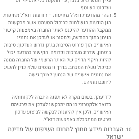
עליך המשתמש בלבד, ע"י התקנת כלי אנטי-וירוס
ועדכונו השוטף.
הזהר מהודעות דוא"ל מזויפות – הודעות דוא"ל מזויפות
הנן הודעות הנשלחות כביכול מטעמנו אשר מבקשות
ממקבל ההודעה להיכנס לאתר החברה באמצעות קישור
הניתן בתוך ההודעה, ולמסור או לעדכן את נתוניו
האישיים תוך פירוט הסיבות בגינן נדרש העדכון: סיבות
ביטחון, שדרוג מערכות וכדומה. הקישור בהודעה יכול
להיות חיקוי מדויק של האתר הרשמי של החברה ממנה
כביכול נשלח המכתב. בדרך זו מנסים שלא כדין להשיג
את נתונים אישיים של הנמען לצורך גישה
לחשבונותיהם.
לידיעתך, בשום מקרה לא תפנה החברה ללקוחותיה
בדואר אלקטרוני בו הם יתבקשו לעדכן את פרטיהם
האישיים, ולכן אין להיענות לבקשה לביצוע עדכון
פרטים המתקבלת באמצעות דוא"ל.
העברות מידע מחוץ לתחום השיפוט של מדינת
ישראל