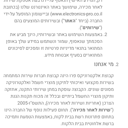
רק, המידע האישי) הנאסף על-ידנו בעת אספקת שירות
לאחר מכירה, שימושך באתר האינטרנט שלנו (בכתובת
www.electronics-pro.co.il) וביישומון המופעל על-ידי
החברה (ביחד "
האתר
") ובשירותים המוצעים בהם
("
שירותים
").
באמצעות השימוש באתר ובשירותיו, הינך מביע את
הסכמתך שנאסוף, שמור ונשתמש במידע שלך באופן
המתואר בתנאי מדיניות פרטיות זו ומסכים לסיכונים
המתוארים בסעיף אבטחת מידע.
מי אנחנו
קבוצת אלקטרוניקס פרו הינה קבוצת חברות שירות המתמחה
בשירות מקצועי ואיכותי לתיקון מוצרי חשמל ואלקטרוניקה
מסוגים שונים. הקבוצה עוסקת במתן שירותי התקנה, אחזקה
ותיקון מוצרי החשמל ביתיים ובכלל זה מכוח תקנות הגנת
הצרכן (אחריות ושירות לאחר מכירה), התשס"ו-2005
("
שירות לאחר מכירה
"). תחום פעילות נוסף של החברה הינו
בתחום פתרונות רשת בבית לקוח, באמצעות הטמעת ותמיכה
ברשת אלחוטית בבית הלקוח.